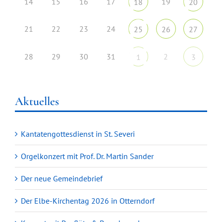
14
15
16
17
19
18
20
21
22
23
24
25
26
27
28
29
30
31
2
1
3
Aktuelles
Kantatengottesdienst in St. Severi
Orgelkonzert mit Prof. Dr. Martin Sander
Der neue Gemeindebrief
Der Elbe-Kirchentag 2026 in Otterndorf