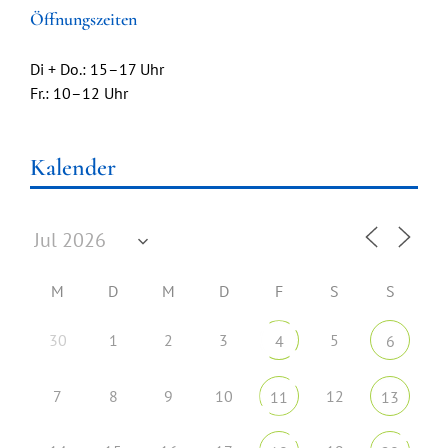
Öffnungszeiten
Di + Do.: 15–17 Uhr
Fr.: 10–12 Uhr
Kalender
M
D
M
D
F
S
S
30
1
2
3
5
4
6
7
8
9
10
12
11
13