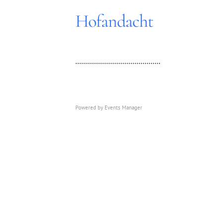
Hofandacht
...........................................
Powered by
Events Manager