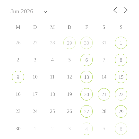
M
D
M
D
F
S
S
26
27
28
31
29
30
1
2
3
4
5
7
6
8
10
11
12
14
9
13
15
16
17
18
19
20
21
22
23
24
25
26
28
27
29
30
1
2
3
5
4
6