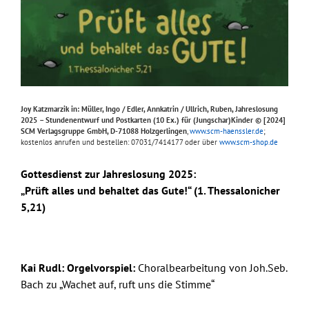
Joy Katzmarzik in: Müller, Ingo / Edler, Annkatrin / Ullrich, Ruben, Jahreslosung
2025 – Stundenentwurf und Postkarten (10 Ex.) für (Jungschar)Kinder © [2024]
SCM Verlagsgruppe GmbH, D-71088 Holzgerlingen
,
www.scm-haenssler.de
;
kostenlos anrufen und bestellen: 07031/7414177 oder über
www.scm-shop.de
Gottesdienst zur Jahreslosung 2025:
„Prüft alles und behaltet das Gute!“ (1. Thessalonicher
5,21)
Kai Rudl:
Orgelvorspiel:
Choralbearbeitung von Joh.Seb.
Bach zu „Wachet auf, ruft uns die Stimme“