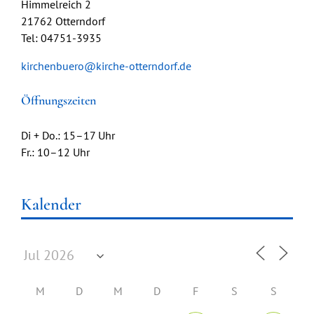
Himmelreich 2
21762 Otterndorf
Tel: 04751-3935
kirchenbuero@kirche-otterndorf.de
Öffnungszeiten
Di + Do.: 15–17 Uhr
Fr.: 10–12 Uhr
Kalender
M
D
M
D
F
S
S