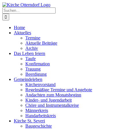
Zum
Inhalt
Suche
springen
nach:
Home
Aktuelles
Termine
Aktuelle Beiträge
Archiv
Das Leben feiern
Taufe
Konfirmation
Trauung
Beerdigung
Gemeindeleben
Kirchenvorstand
Regelmäßige Termine und Angebote
Andachten zum Monatsbeginn
Kinder- und Jugendarbeit
Chöre und Instrumentalkreise
Männerkreis
Handarbeitskreis
Kirche St. Severi
Baugeschichte